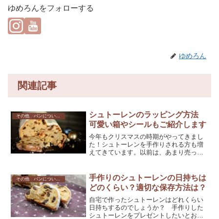
ゆめろんをフォローする
ゆめろん
関連記事
シュトーレンのラッピング方法
その他 パンについて色々
可愛い箱やシールもご紹介します
今年もクリスマスの時期がやってきまし
た！シュトーレンを手作りされる方も増
えてきています。以前は、あまり売って
いなかったシュトーレン用のラッピング
は今は豊富に販売されています。その中
から、おすすめのラッピングをご紹介し
手作りのシュトーレンの日持ちは
その他 パンについて色々
ます。
どのくらい？適切な保存方法は？
自宅で作ったシュトーレンはどれくらい
日持ちするのでしょうか？ 手作りした
シュトーレンをプレゼントしたいとお考