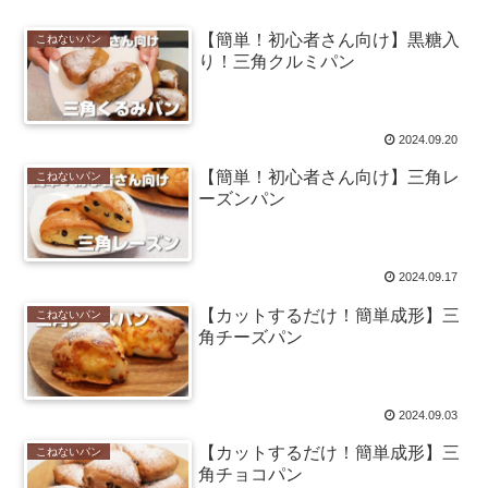
【簡単！初心者さん向け】黒糖入
こねないパン
り！三角クルミパン
2024.09.20
【簡単！初心者さん向け】三角レ
こねないパン
ーズンパン
2024.09.17
【カットするだけ！簡単成形】三
こねないパン
角チーズパン
2024.09.03
【カットするだけ！簡単成形】三
こねないパン
角チョコパン