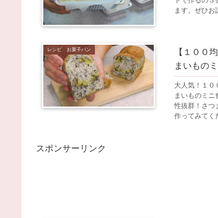
トで作るの３
ます。ぜひお
レシピ お菓子パン
【１００均
まいものミ
大人気！１０
まいものミニ
性抜群！さつ
作ってみてく
スポンサーリンク