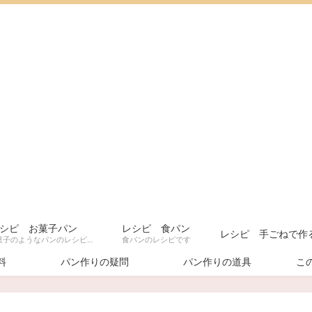
シピ お菓子パン
レシピ 食パン
レシピ 手ごねで作
甘いお菓子のようなパンのレシピです
食パンのレシピです
料
パン作りの疑問
パン作りの道具
こ