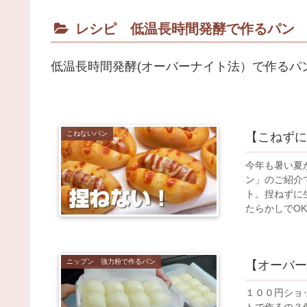
レシピ 低温長時間発酵で作るパン
低温長時間発酵(オーバーナイト法）で作るパ
こねないパン
【こねずに
今年も暑い夏
ン」のご紹介
ト。捏ねずに
たらかしでO
い。
ニップン 強力粉で作るパン
【オーバー
１００円ショ