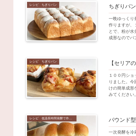
レシピ ちぎりパン
ちぎりパン
一晩ゆっくり
作りますが、
とで、粉が水
成形なのでパ
ださい。
レシピ ちぎりパン
【セリアの
１００円ショ
りました。今
けの簡単成形
みてください
レシピ 低温長時間発酵で作るパン
パウンド型
一次発酵を冷