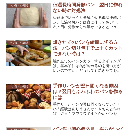
していきます。
低温長時間発酵パン 翌日に作れ
パン作りの疑問
ない時の対処法
冷蔵庫でゆっくり発酵させる低温発酵パ
ン。低温発酵パンは夜に作っておいて、
次の日に分割から作業ができるという利
点があります。もし次の日に作業が出来
なくなった時はどうすればいいのか？詳
しく解説していきます。
焼きたてのパンを綺麗に切る方
パン作りの疑問
法 パン切り包丁で上手くカット
できない時は？
焼き立てのパンをカットするタイミング
は、基本的には熱が冷めるのを待つ方が
いいのですが、どうしても焼きたてを食
べたい！という方に、焼き立てでも綺麗
に切れる方法をご紹介します。
手作りパンが翌日固くなる原因
パン作りの疑問
は？翌日もふわふわのパンを作る
には
手作りしたパンが翌日固くなっていたと
いう経験はありませんか？きちんと作れ
ば、翌日もフワフワで柔らかいパンを作
れます！ 次の日でも柔らかいパンを作
るコツをお伝えします。
パン作り初心者必見！柔らかいパ
パン作りの疑問