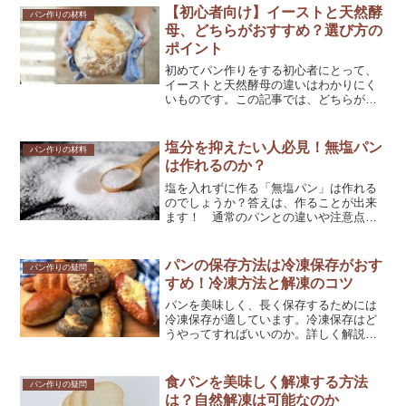
【初心者向け】イーストと天然酵
パン作りの材料
母、どちらがおすすめ？選び方の
ポイント
初めてパン作りをする初心者にとって、
イーストと天然酵母の違いはわかりにく
いものです。この記事では、どちらが初
心者におすすめか、それぞれの選び方の
ポイントや比較について説明していま
す。パン作りをはじめる前に、イースト
塩分を抑えたい人必見！無塩パン
パン作りの材料
と天然酵母について知っておくことで、
は作れるのか？
より美味しいパンを作ることができるよ
うになります。
塩を入れずに作る「無塩パン」は作れる
のでしょうか？答えは、作ることが出来
ます！ 通常のパンとの違いや注意点を
知り、塩分を抑えたい方にもパン作りを
楽しんで頂けると嬉しいです。
パンの保存方法は冷凍保存がおす
パン作りの疑問
すめ！冷凍方法と解凍のコツ
パンを美味しく、長く保存するためには
冷凍保存が適しています。冷凍保存はど
うやってすればいいのか。詳しく解説し
ていきます。
食パンを美味しく解凍する方法
パン作りの疑問
は？自然解凍は可能なのか