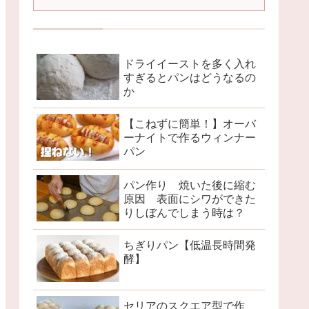
ドライイーストを多く入れ
すぎるとパンはどうなるの
か
【こねずに簡単！】オーバ
ーナイトで作るウィンナー
パン
パン作り 焼いた後に縮む
原因 表面にシワができた
りしぼんでしまう時は？
ちぎりパン【低温長時間発
酵】
セリアのスクエア型で作