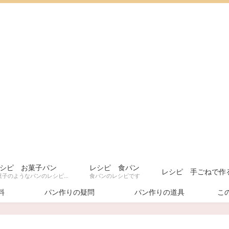
シピ お菓子パン
レシピ 食パン
レシピ 手ごねで作
甘いお菓子のようなパンのレシピです
食パンのレシピです
料
パン作りの疑問
パン作りの道具
こ