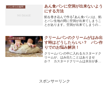
あん食パンに空洞が出来ないよう
パン作りの疑問
にする方法
餡を巻き込んで作る｢あん食パン｣は、餡
とパン生地の間に空洞が出来てしまうこ
とがあります。空洞が出来てしまうのは
何故なのか、また空洞が出来ないように
するにはどうしたらいいのか詳しく解説
していきます。
クリームパンのクリームがはみ出
パン作りの疑問
す時はどうしたらいい？ パン作
りでのお悩み解決！
クリームパンの中に入れるカスタードク
リームが、はみ出たことはありませ
か？ カスタードクリームは水分が多く
含まれているのでパンかがはみ出しやす
いです。クリームがはみ出ないようには
工夫が必要ですので、詳しく解説してい
きます。
スポンサーリンク