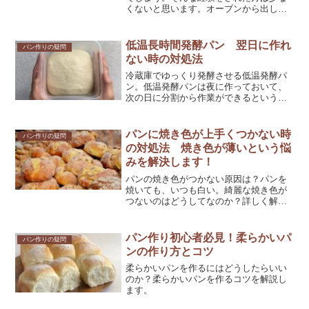
くないと思います。オーブンから出して
すぐは表面にも張りがあり美味しそうだ
ったので、粗熱を取っている間にシワが
出来たりしぼんでしまったり。なぜその
低温長時間発酵パン 翌日に作れ
パン作りの疑問
ように縮んでしまうのでしょうか？詳し
ない時の対処法
く解説していきます。
冷蔵庫でゆっくり発酵させる低温発酵パ
ン。低温発酵パンは夜に作っておいて、
次の日に分割から作業ができるという利
点があります。もし次の日に作業が出来
なくなった時はどうすればいいのか？詳
しく解説していきます。
パンに焼き色が上手くつかない時
パン作りの疑問
の対処法 焼き色が薄いという悩
みを解決します！
パンの焼き色がつかない原因は？パンを
焼いても、いつも白い。綺麗な焼き色が
つないのはどうしてなのか？詳しく解説
していきます。
パン作り初心者必見！柔らかいパ
パン作りの疑問
ンの作り方とコツ
柔らかいパンを作るにはどうしたらいい
のか？柔らかいパンを作るコツを解説し
ます。