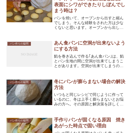
表面にシワができたりしぼんでし
まう時は？
パンを焼いて、オーブンから出すと縮ん
でしまう。そんな経験をされた方は少な
くないと思います。オーブンから出して
すぐは表面にも張りがあり美味しそうだ
ったので、粗熱を取っている間にシワが
出来たりしぼんでしまったり。なぜその
あん食パンに空洞が出来ないよう
パン作りの疑問
ように縮んでしまうのでしょうか？詳し
にする方法
く解説していきます。
餡を巻き込んで作る｢あん食パン｣は、餡
とパン生地の間に空洞が出来てしまうこ
とがあります。空洞が出来てしまうのは
何故なのか、また空洞が出来ないように
するにはどうしたらいいのか詳しく解説
していきます。
冬にパンが膨らまない場合の解決
パン作りの疑問
方法
いつもと同じレシピで同じように作って
いるのに、冬は上手く膨らまないとお悩
みの方へ。その原因と解決策を詳しく解
説していきます。
手作りパンが固くなる原因 焼き
パン作りの疑問
あがった時点で固い理由