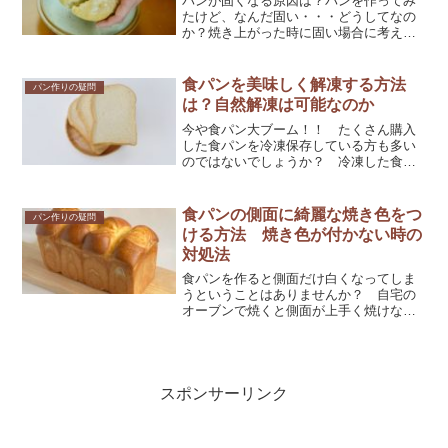
パンが固くなる原因は？パンを作ってみ
たけど、なんだ固い・・・どうしてなの
か？焼き上がった時に固い場合に考えら
れる原因を詳しく解説していきます。
食パンを美味しく解凍する方法
パン作りの疑問
は？自然解凍は可能なのか
今や食パン大ブーム！！ たくさん購入
した食パンを冷凍保存している方も多い
のではないでしょうか？ 冷凍した食パ
ンを美味しく解凍するにはどのような方
法が適しているのか詳しく解説してきま
す。
食パンの側面に綺麗な焼き色をつ
パン作りの疑問
ける方法 焼き色が付かない時の
対処法
食パンを作ると側面だけ白くなってしま
うということはありませんか？ 自宅の
オーブンで焼くと側面が上手く焼けない
ことがあるようです。側面まで綺麗な焼
き色を付ける方法をご紹介します。
スポンサーリンク