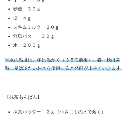
砂糖 ３０ｇ
塩 ４ｇ
スキムミルク ２０ｇ
無塩バター ３０ｇ
水 ２００ｇ
※水の温度は、冬は温かく（３５℃前後）、春・秋は常
温、夏は冷たいお水を使用すると発酵が上手くいきます
。
【抹茶あんぱん】
抹茶パウダー ２ｇ（小さじ１の水で溶く）