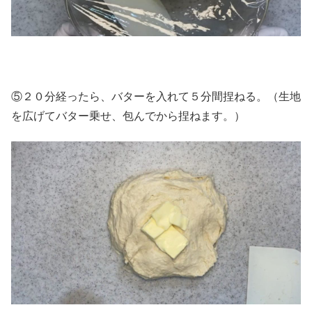
⑤２０分経ったら、バターを入れて５分間捏ねる。（生地
を広げてバター乗せ、包んでから捏ねます。）