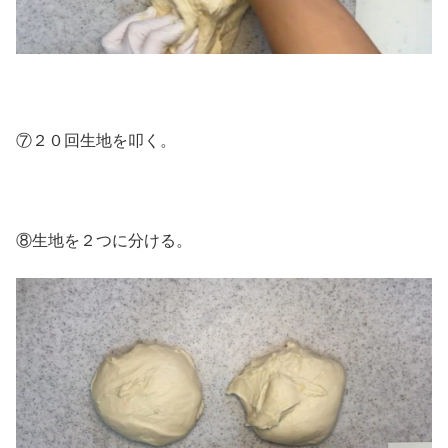
⑦２０回生地を叩く。
⑧生地を２つに分ける。