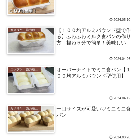
2024.05.10
【１００均アルミパウンド型で作
カメリヤ 強力粉で作るパン
る】ふわふわミルク食パンの作り
方 捏ね５分で簡単！美味しい
2024.04.26
オーバーナイトでミニ食パン【１
ニップン 強力粉で作るパン
００均アルミパウンド型使用】
2024.04.12
一口サイズが可愛い♡ミニミニ食
カメリヤ 強力粉で作るパン
パン
2024.03.26