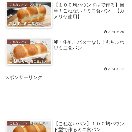
【１００均パウンド型で作る】簡
こねないパン
単！こねない！ミニ食パン 【カ
メリヤ使用】
2024.05.28
卵・牛乳・バターなし！もちふわ
こねないパン
♡ミニ食パン
2024.05.17
スポンサーリンク
【こねないパン】１００均パウン
こねないパン
ド型で作るミニ食パン