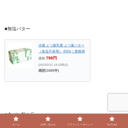
■無塩バター
冷蔵 よつ葉乳業 よつ葉バター
（食塩不使用） 450g｜業務用
798円
価格:
(2023/2/21 14:22時点)
感想(1680件)
■食パン型１斤
ホーム
お問い合わせ
プライバシーポリシー
YouTube