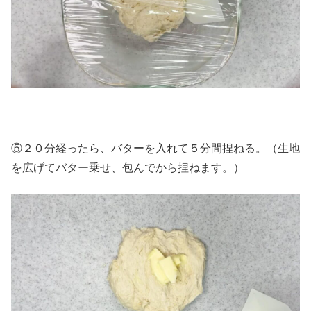
⑤２０分経ったら、バターを入れて５分間捏ねる。（生地
を広げてバター乗せ、包んでから捏ねます。）