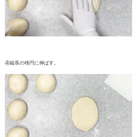
④縦長の楕円に伸ばす。