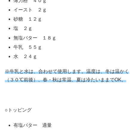
薄力粉 ４０ｇ
イースト ２ｇ
砂糖 １２ｇ
塩 ２ｇ
無塩バター １８ｇ
牛乳 ５５ｇ
水 ２４ｇ
※牛乳と水は、合わせて使用します。温度は、冬は温かく
（３０℃前後）、春・秋は常温、夏は冷たいままでOK。
○トッピング
有塩バター 適量