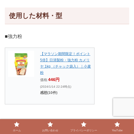
使用した材料・型
■強力粉
【マラソン期間限定！ポイント
5倍】日清製粉・強力粉 カメリ
ヤ 1kg （チャック袋入）｜小麦
粉
446円
価格:
(2024/1/14 22:24時点)
感想(10件)
ホーム
お問い合わせ
プライバシーポリシー
YouTube