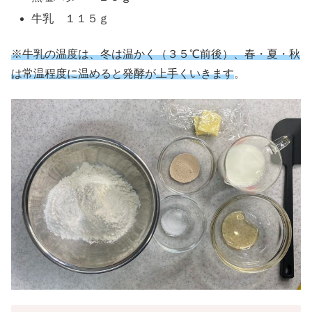
牛乳 １１５ｇ
※牛乳の温度は、冬は温かく（３５℃前後）、春・夏・秋
は常温程度に温めると発酵が上手くいきます
。