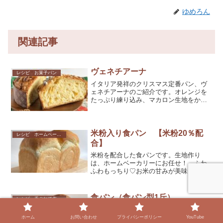
ゆめろん
関連記事
ヴェネチアーナ
レシピ お菓子パン
イタリア発祥のクリスマス定番パン、ヴ
ェネチアーナのご紹介です。オレンジを
たっぷり練り込み、マカロン生地をかけ
て仕上げます。パン作り初心者さんでも
作れるように、簡単なレシピにしまし
た。分割も無く、成形は丸めて型に入れ
るだけ！簡単に見た目も豪華なパンが作
米粉入り食パン 【米粉20％配
レシピ ホームベーカリーで作るパン
れます。今年のクリスマスに、是非ヴェ
合】
ネチアーナを作ってみませんか？
米粉を配合した食パンです。生地作り
は、ホームベーカリーにお任せ！ ふわ
ふわもっちり♡お米の甘みが美味しい食
パンです。是非作ってみてください。
食パン（食パン型1斤）
レシピ 手ごねで作るパン
今回は、パン作り初心者さんでも作りや
すい、捏ね時間5分の食パンをご紹介しま
ホーム
お問い合わせ
プライバシーポリシー
YouTube