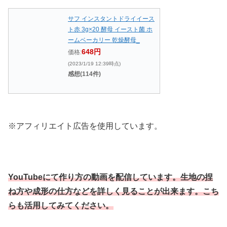
サフ インスタントドライイース
ト赤 3g×20 酵母 イースト菌 ホ
ームベーカリー 乾燥酵母_
648円
価格:
(2023/1/19 12:39時点)
感想(114件)
※アフィリエイト広告を使用しています。
YouTubeにて作り方の動画を配信しています。生地の捏
ね方や成形の仕方などを詳しく見ることが出来ます。こち
らも活用してみてください。