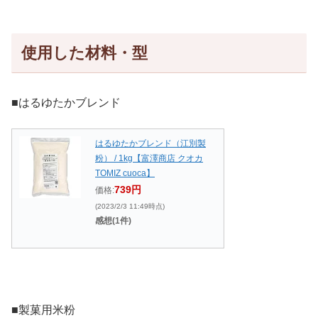
使用した材料・型
■はるゆたかブレンド
はるゆたかブレンド（江別製
粉） / 1kg【富澤商店 クオカ
TOMIZ cuoca】
739円
価格:
(2023/2/3 11:49時点)
感想(1件)
■製菓用米粉