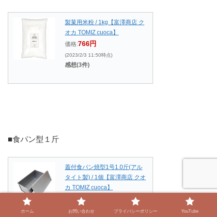
製菓用米粉 / 1kg【富澤商店 ク
オカ TOMIZ cuoca】
766円
価格:
(2023/2/3 11:50時点)
感想(3件)
■食パン型１斤
蓋付食パン焼型1号1.0斤(アル
タイト製) / 1個【富澤商店 クオ
カ TOMIZ cuoca】
2,773円
価格:
(2023/2/3 11:51時点)
ホーム
お問い合わせ
プライバシーポリシー
YouTube