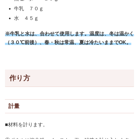
牛乳 ７０ｇ
水 ４５ｇ
※牛乳と水は、合わせて使用します。温度は、冬は温かく
（３０℃前後）、春・秋は常温、夏は冷たいままでOK。
作り方
計量
■材料を計ります。