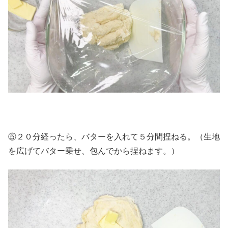
⑤２０分経ったら、バターを入れて５分間捏ねる。（生地
を広げてバター乗せ、包んでから捏ねます。）