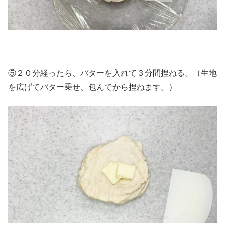
⑤２０分経ったら、バターを入れて３分間捏ねる。（生地
を広げてバター乗せ、包んでから捏ねます。）