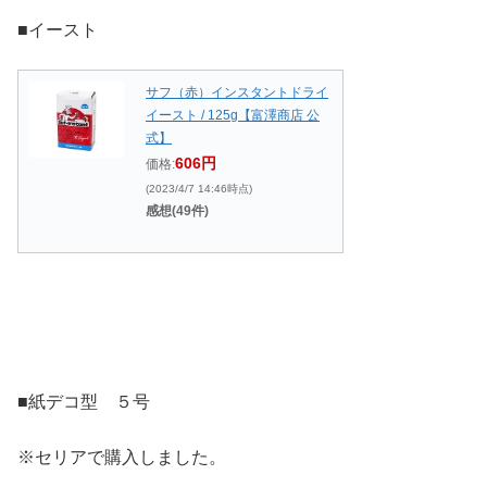
■イースト
サフ（赤）インスタントドライ
イースト / 125g【富澤商店 公
式】
606円
価格:
(2023/4/7 14:46時点)
感想(49件)
■紙デコ型 ５号
※セリアで購入しました。