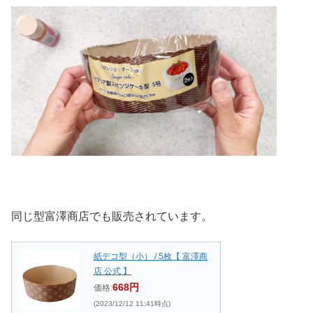
同じ型富澤商店でも販売されています。
紙デコ型（小） / 5枚【 富澤商
店 公式 】
668円
価格:
(2023/12/12 11:41時点)