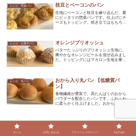
しました。パン生地は扱いやすいので、
枝豆とベーコンのパン
レシピ 惣菜パン
パン作り初心者さんでも作れます。是非
生地にベーコンと枝豆を練り込んだ、夏
作ってみてください。
にピッタリの惣菜パンです。仕上げにチ
ーズもトッピング。焼き立てはもちろ
ん、冷めてからも美味しいパンです。是
非作ってみてください。
オレンジブリオッシュ
レシピ お菓子パン
バターたっぷりのブリオッシュ生地に、
爽やかなオレンジピールを混ぜ込みまし
た。トッピングにはマカロン生地を乗せ
てサクサクに♡ 口溶けのよいパンなの
で、何個でも食べられちゃいます！ カ
ップはダイソーのベーキングカップを使
用しています。是非作ってみてくださ
おから入り丸パン 【低糖質パ
レシピ 丸パン
い。
ン】
食物繊維が豊富で、高たんぱくのおから
パウダーを配合したパンです。ふわふわ
に柔らかく仕上げました。おからパウダ
ーを消費したいという方にもピッタリで
す。是非作ってみてください。
スポンサーリンク
ホーム
お問い合わせ
プライバシーポリシー
YouTube