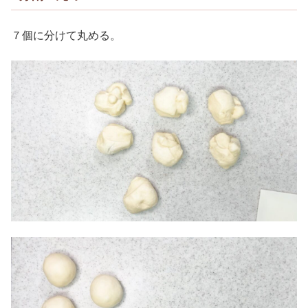
７個に分けて丸める。