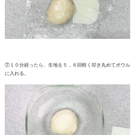
⑦１０分経ったら、生地を５，６回軽く叩き丸めてボウル
に入れる。