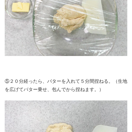
⑤２０分経ったら、バターを入れて５分間捏ねる。（生地
を広げてバター乗せ、包んでから捏ねます。）