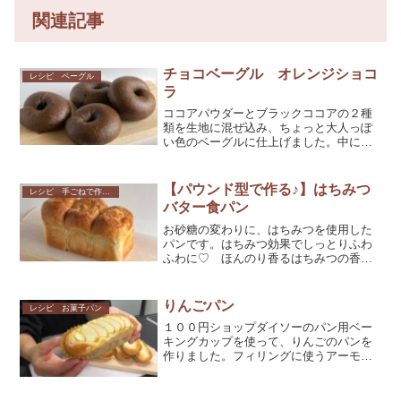
関連記事
チョコベーグル オレンジショコ
レシピ ベーグル
ラ
ココアパウダーとブラックココアの２種
類を生地に混ぜ込み、ちょっと大人っぽ
い色のベーグルに仕上げました。中には
オレンジとチョコチップが入っていま
す。オレンジの爽やかな味わいと甘いチ
ョコがとっても美味しいベーグルです。
【パウンド型で作る♪】はちみつ
レシピ 手ごねで作るパン
バター食パン
お砂糖の変わりに、はちみつを使用した
パンです。はちみつ効果でしっとりふわ
ふわに♡ ほんのり香るはちみつの香り
も美味しさを引き立てます。初めてさん
でも作れるように動画でも詳しく解説し
ています。成形は丸め直しするだけの簡
りんごパン
レシピ お菓子パン
単成型！型も手軽に手にはいる１００均
１００円ショップダイソーのパン用ベー
のパウンド型を使用しています。是非作
キングカップを使って、りんごのパンを
ってみてください。
作りました。フィリングに使うアーモン
ドプードルもダイソーで購入した物を使
っています。アーモンドプードルは２０
ｇ入りだったので、使い切れるレシピに