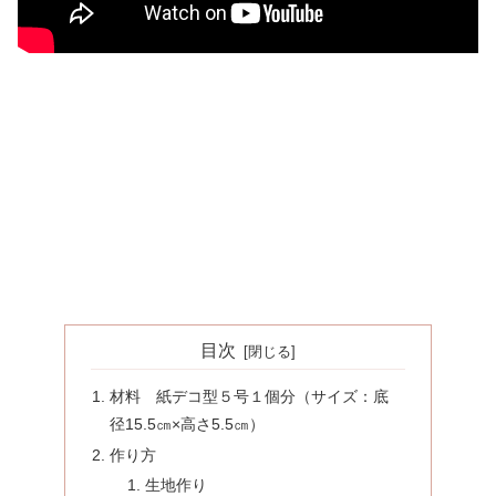
目次
材料 紙デコ型５号１個分（サイズ：底
径15.5㎝×高さ5.5㎝）
作り方
生地作り