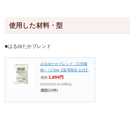
使用した材料・型
■はるゆたかブレンド
はるゆたかブレンド（江別製
粉） / 2.5kg【富澤商店 公式】
1,694円
価格:
(2023/3/15 10:29時点)
感想(10件)